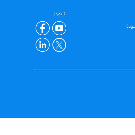
تابعونا
ـودة