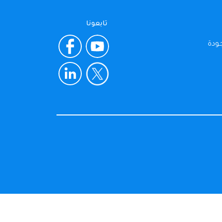
تابعونا
ـودة